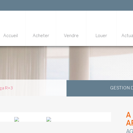
Accueil
Acheter
Vendre
Louer
Actua
GESTION 
rga R+3
A
A
AG