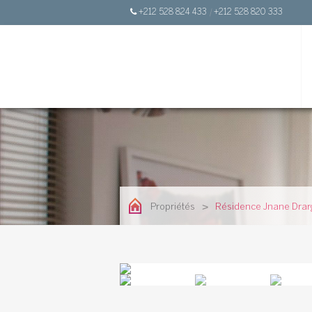
+212 528 824 433
|
+212 528 820 333
>
Propriétés
Résidence Jnane Dra