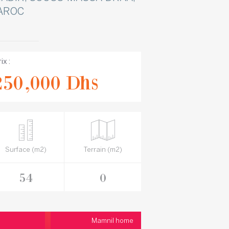
AROC
ix :
250,000 Dhs
Surface (m2)
Terrain (m2)
54
0
Mamnil home