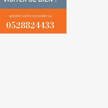
appelez votre conseiller au
0528824433